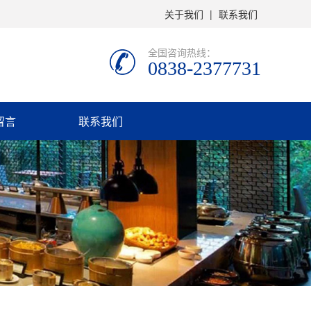
关于我们
|
联系我们
全国咨询热线：
0838-2377731
留言
联系我们