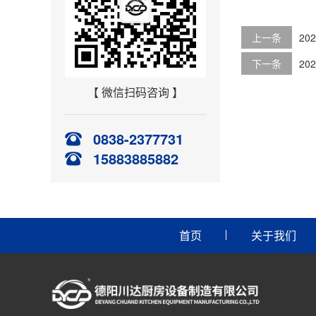
上一条
2
下一条
2
【 微信扫码咨询 】
0838-2377731
15883885882
首页
关于我们