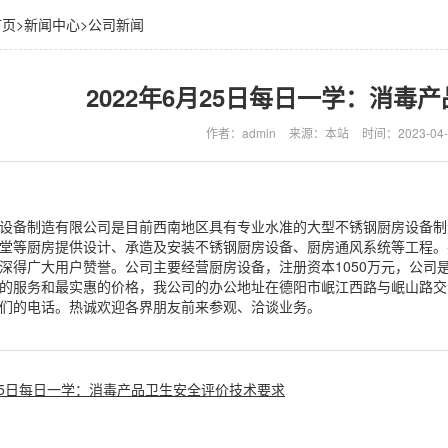
首页
>
新闻中心
>
公司新闻
2022年6月25日每日一学：消毒
作者：admin
来源：本站
时间：2023-04-2
设备制造有限公司是目前西南地区具有专业水准的大型不锈钢厨房设备制
堂等厨房提供设计、承造及安装不锈钢厨房设备、厨房通风系统等工程。
深得广大用户赞誉。公司主要经营厨房设备，注册资本1050万元，公司
的服务和最实惠的价格，我公司的办公地址在德阳市岷江西路与岷山路交
们的电话。热诚欢迎各界朋友前来参观、洽谈业务。
月25日每日一学：消毒产品卫生安全评价技术要求