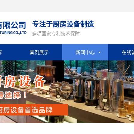
专注于厨房设备制造
多项国家专利技术保障
示
案例展示
新闻中心
在线